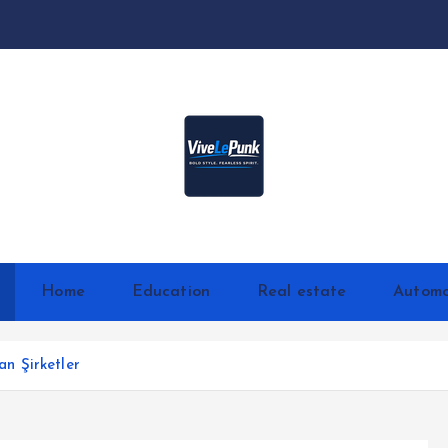
Live Loud. Stay Different
Home
Education
Real estate
Automo
n Şirketler