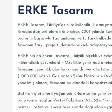
ERKE Tasarım
ERKE Tasarım, Türkiye’de sürdürülebilirlik danışma
firmalardan biri olarak öne çıkar. 2007 yılında k
projesini başarıyla tamamlamış ve 15 farklı ülkede 
firmanın farklı proje türlerinde yüksek adaptasyon k
ERKE’nin en önemli avantajı, büyük ölçekli ve tek
mühendislik çözümleridir. Özellikle şehir hastaneleri
firmanın uzmanlık alanları arasında yer alır. İst
(1.000.000 m²) ve Gaziantep Şehir Hastanesi (638.00
yönetmiş olması, firmanın bu alandaki kapasitesin
Batman gibi enerji yoğun sektörlere sahip şehirler
bir avantaj sağlar. Vestel Fabrikası (93.562 m²) gib
benzer üretim ve enerji tesislerinde doğrudan uygu