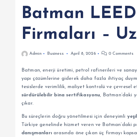
Batman LEED 
Firmaları – U
Admin
Business
April 8, 2026
0 Comments
Batman, enerji üretimi, petrol rafinerileri ve sanayi
yapı çözümlerine giderek daha fazla ihtiyaç duyma
tesislerde verimlilik, maliyet kontrolü ve çevresel 
sürdürülebilir bina sertifikasyonu
, Batman’daki ye
çıkar.
Bu süreçlerin doğru yönetilmesi için deneyimli
yeşi
Türkiye genelinde hizmet veren ve Batman’daki p
danışmanları
arasında öne çıkan üç firmayı kapsam