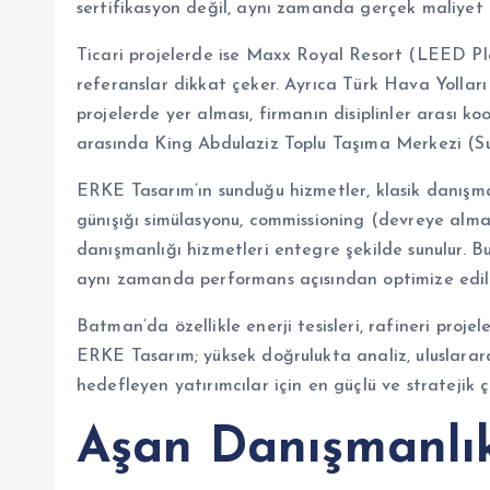
sertifikasyon değil, aynı zamanda gerçek maliyet 
Ticari projelerde ise Maxx Royal Resort (LEED Plat
referanslar dikkat çeker. Ayrıca Türk Hava Yollar
projelerde yer alması, firmanın disiplinler arası koo
arasında King Abdulaziz Toplu Taşıma Merkezi (Suud
ERKE Tasarım’ın sunduğu hizmetler, klasik danışma
günışığı simülasyonu, commissioning (devreye alma),
danışmanlığı hizmetleri entegre şekilde sunulur. Bu 
aynı zamanda performans açısından optimize edilm
Batman’da özellikle enerji tesisleri, rafineri projele
ERKE Tasarım; yüksek doğrulukta analiz, uluslararas
hedefleyen yatırımcılar için en güçlü ve stratejik 
Aşan Danışmanlı