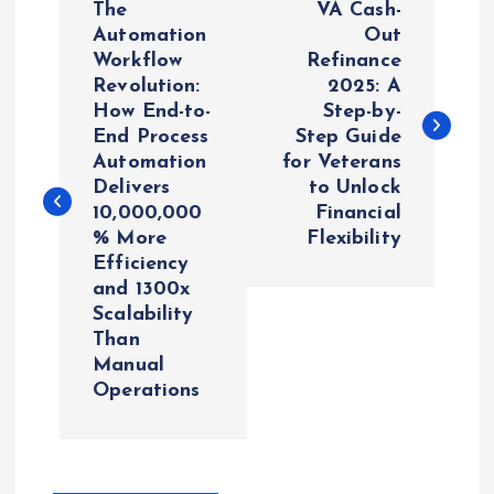
The
VA Cash-
o
Automation
Out
Workflow
Refinance
Revolution:
2025: A
s
How End-to-
Step-by-
End Process
Step Guide
t
Automation
for Veterans
Delivers
to Unlock
n
10,000,000
Financial
% More
Flexibility
a
Efficiency
and 1300x
v
Scalability
Than
i
Manual
Operations
g
a