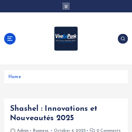
S
k
i
p
t
o
c
o
n
t
Live Loud. Stay Different
e
Home
n
t
Shashel : Innovations et
Nouveautés 2025
Admin
Business
October 4, 2025
0 Comments