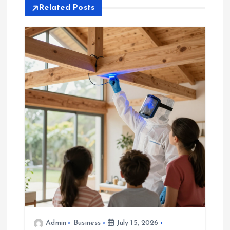
Related Posts
t
i
o
n
Admin
Business
July 15, 2026