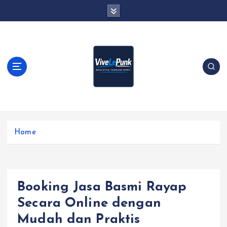
S
k
i
p
t
o
c
o
n
t
Live Loud. Stay Different
e
Home
n
t
Booking Jasa Basmi Rayap
Secara Online dengan
Mudah dan Praktis